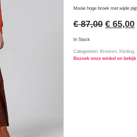
Mooie hoge broek met wijde pij
€
87,00
€
65,00
In Stock
Categorieën:
Broeken
,
Kleding
,
Bezoek onze winkel en bekijk d