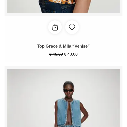
Top Grace & Mila “Venise”
€
45,00
€
40,00