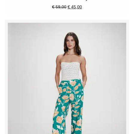
€
59,00
€
45,00