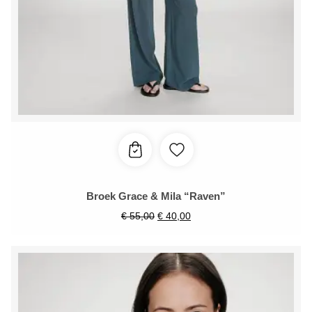
Broek Grace & Mila “Raven”
€
55,00
€
40,00